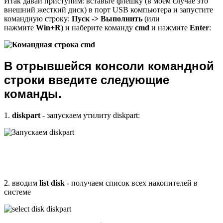
Итак давай приступим: вставьте флешку (в моем случае это
внешний жесткий диск) в порт USB компьютера и запустите
командную строку:
Пуск -> Выполнить
(или
нажмите
Win+R
) и наберите команду
cmd
и нажмите
Enter
:
В отрывшейся консоли командной
строки введите следующие
команды.
1.
diskpart
- запускаем утилиту diskpart:
2. вводим
list disk
- получаем список всех накопителей в
системе