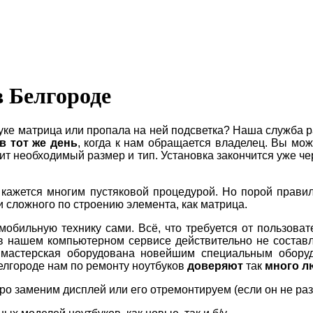
в Белгороде
уке матрица или пропала на ней подсветка? Наша служба 
в тот же день
, когда к нам обращается владелец. Вы мож
ит необходимый размер и тип. Установка закончится уже чер
кажется многим пустяковой процедурой. Но порой правил
 и сложного по строению элемента, как матрица.
мобильную технику сами. Всё, что требуется от пользова
 нашем компьютерном сервисе действительно не составля
 мастерская оборудована новейшим специальным оборуд
елгороде нам по ремонту ноутбуков
доверяют
так
много
л
о заменим дисплей или его отремонтируем (если он не раз