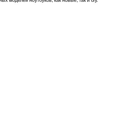
ых моделей ноутбуков, как новые, так и б/у.