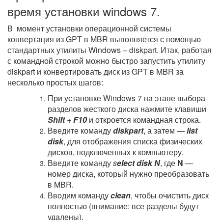
время установки windows 7.
В момент установки операционной системы
конвертация из GPT в MBR выполняется с помощью
стандартных утилиты Windows – diskpart. Итак, работая
с командной строкой можно быстро запустить утилиту
diskpart и конвертировать диск из GPT в MBR за
несколько простых шагов:
При установке Windows 7 на этапе выбора
разделов жесткого диска нажмите клавиши
Shift + F10
и откроется командная строка.
Введите команду
diskpart
, а затем —
list
disk
, для отображения списка физических
дисков, подключенных к компьютеру.
Введите команду
s
elect disk N
, где
N
—
номер диска, который нужно преобразовать
в MBR.
Вводим команду
clean
, чтобы очистить диск
полностью (внимание: все разделы будут
удалены).